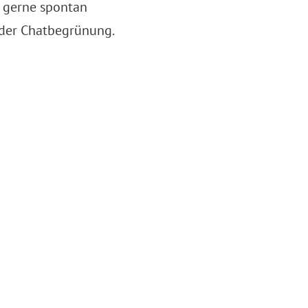
m gerne spontan
n der Chatbegrünung.