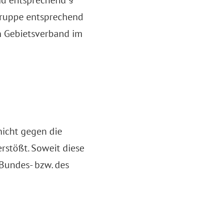
nd entsprechend §
ruppe entsprechend
 Gebietsverband im
nicht gegen die
stößt. Soweit diese
Bundes- bzw. des