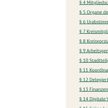
§ 4 Mitgliedsc
§ 5 Organe de
§ 6 Urabstimm
§ 7 Kreismitg
§ 8 Kreisvors
§ 9 Arbeitsge
§ 10 Stadttei
§ 11 Koordina
§ 12 Delegier
§ 13 Finanzen
§ 14 Digital