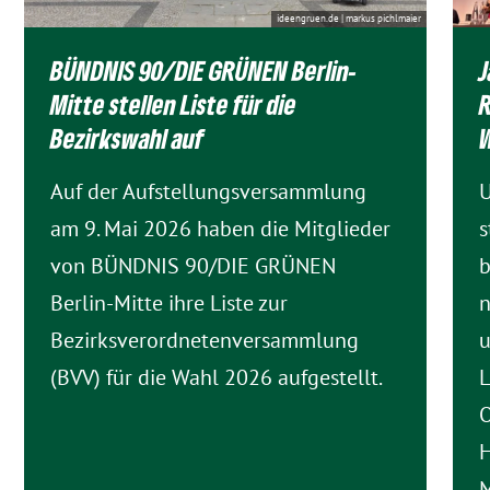
ideengruen.de | markus pichlmaier
BÜNDNIS 90/DIE GRÜNEN Berlin-
Mitte stellen Liste für die
R
Bezirkswahl auf
W
Auf der Aufstellungsversammlung
U
am 9. Mai 2026 haben die Mitglieder
s
von BÜNDNIS 90/DIE GRÜNEN
b
Berlin-Mitte ihre Liste zur
n
Bezirksverordnetenversammlung
u
(BVV) für die Wahl 2026 aufgestellt.
L
O
H
M