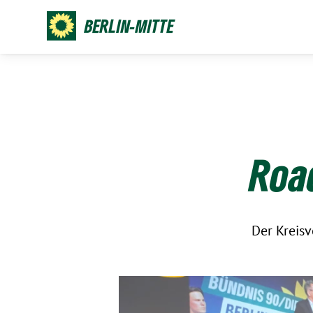
BERLIN-MITTE
:
Road
Der Kreisv