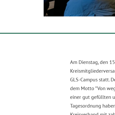
Am Dienstag, den 15.
Kreismitgliedervers
GLS-Campus statt. D
dem Motto “Von weg
einer gut gefüllten 
Tagesordnung haben
Kreisverband mit zah